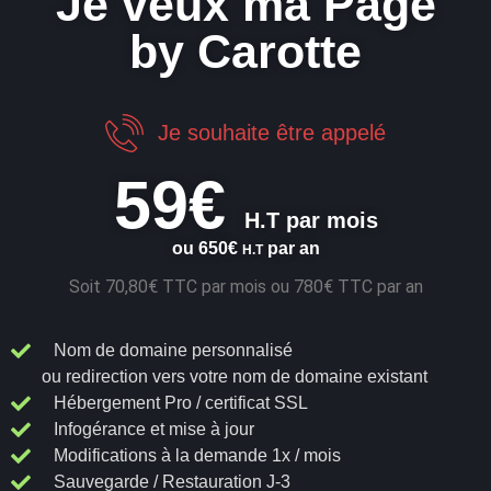
Je veux ma Page
by Carotte
Je souhaite être appelé
59€
H.T par mois
ou 650€
par an
H.T
Soit 70,80€ TTC par mois ou 780€ TTC par an
Nom de domaine personnalisé
ou redirection vers votre nom de domaine existant
Hébergement Pro / certificat SSL
Infogérance et mise à jour
Modifications à la demande 1x / mois
Sauvegarde / Restauration J-3