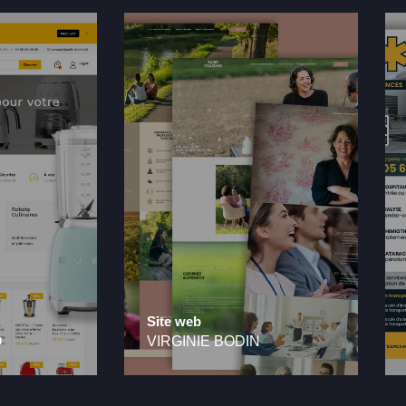
Site web
O
VIRGINIE BODIN