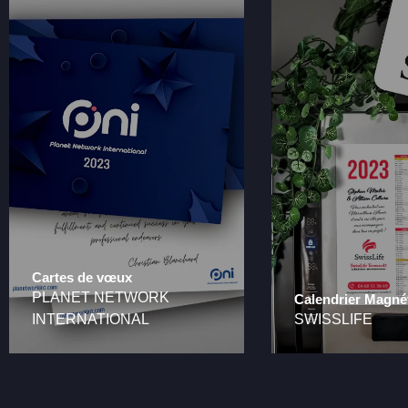
Cartes de vœux
PLANET NETWORK
Calendrier Magné
INTERNATIONAL
SWISSLIFE