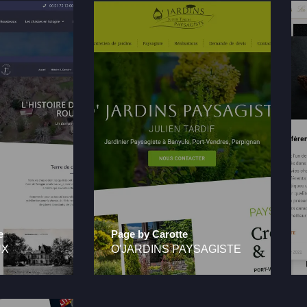
e
Page by Carotte
UX
O'JARDINS PAYSAGISTE